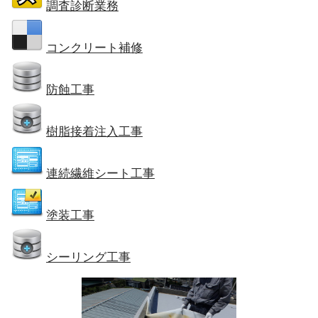
調査診断業務
コンクリート補修
防蝕工事
樹脂接着注入工事
連続繊維シート工事
塗装工事
シーリング工事