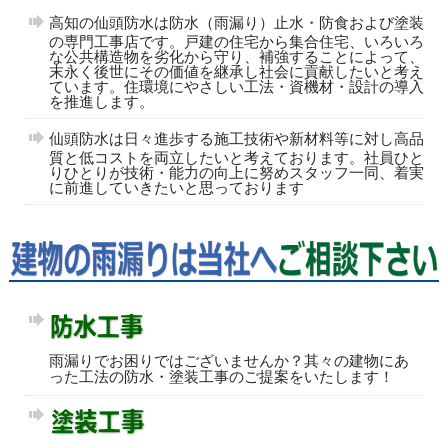
高知の仙頭防水は防水（雨漏り）止水・防食および塗装
の専門工事店です。戸建の住宅から集合住宅、いろいろ
な公共構造物を劣化から守り、補強することによって、
末永く後世にその価値を継承し社会に貢献したいと考え
ています。住環境にやさしい工法・資機材・設計の導入
を推進します。
仙頭防水は日々進歩する施工技術や新材料等に対し高品
質と低コストを両立したいと考えております。社員ひと
りひとりが技術・能力の向上に努めスタッフ一同、着実
に前進していきたいと思っております
雨漏りでお困りではございませんか？其々の建物にあ
った工法の防水・塗装工事のご提案をいたします！