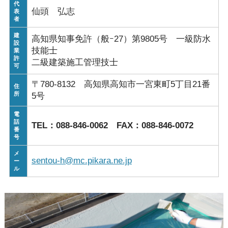
代
仙頭 弘志
表
者
建
高知県知事免許（般ｰ27）第9805号 一級防水
設
技能士
業
許
二級建築施工管理技士
可
〒780-8132 高知県高知市一宮東町5丁目21番
住
所
5号
電
話
TEL：088-846-0062 FAX：088-846-0072
番
号
メ
sentou-h@mc.pikara.ne.jp
ー
ル