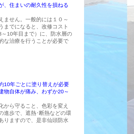
が、住まいの耐久性を損ねる
えません。一般的には１０～
うまでになると、改修コスト
～10年目まで）に、防水層の
的な治療を行うことが必要で
約10年ごとに塗り替えが必要
建物自体が痛み、わずか20～
化から守ること、色彩を変え
の進歩で、遮熱･断熱などの環
ありますので、是非仙頭防水