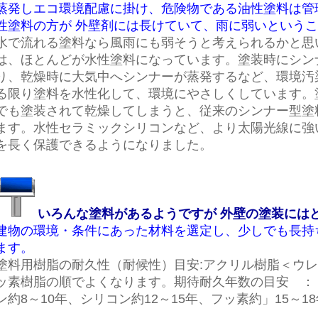
蒸発しエコ環境配慮に掛け、危険物である油性塗料は管
性塗料の方が 外壁剤には長けていて、雨に弱いという
水で流れる塗料なら風雨にも弱そうと考えられるかと思
は、ほとんどが水性塗料になっています。塗装時にシン
り、乾燥時に大気中へシンナーが蒸発するなど、環境汚
る限り塗料を水性化して、環境にやさしくしています。
でも塗装されて乾燥してしまうと、従来のシンナー型塗
ます。水性セラミックシリコンなど、より太陽光線に強
を長く保護できるようになりました。
いろんな塗料があるようですが 外壁の塗装には
建物の環境・条件にあった材料を選定し、少しでも長持
ます。
塗料用樹脂の耐久性（耐候性）目安:アクリル樹脂＜ウ
ッ素樹脂の順でよくなります。期待耐久年数の目安 ：
ン約8～10年、シリコン約12～15年、フッ素約」15～1