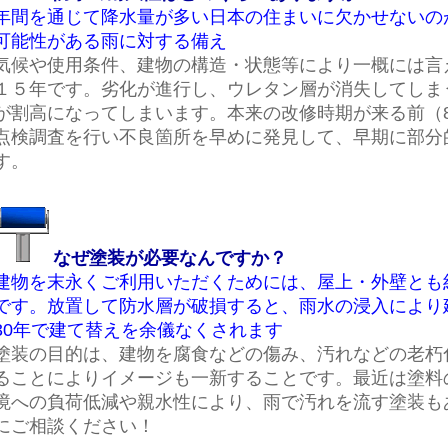
年間を通じて降水量が多い日本の住まいに欠かせないの
可能性がある雨に対する備え
気候や使用条件、建物の構造・状態等により一概には言
１５年です。劣化が進行し、ウレタン層が消失してしま
が割高になってしまいます。本来の改修時期が来る前（8
点検調査を行い不良箇所を早めに発見して、早期に部分
す。
なぜ塗装が必要なんですか？
建物を末永くご利用いただくためには、屋上・外壁とも
です。放置して防水層が破損すると、雨水の浸入により
30年で建て替えを余儀なくされます
塗装の目的は、建物を腐食などの傷み、汚れなどの老朽
ることによりイメージも一新することです。最近は塗料
境への負荷低減や親水性により、雨で汚れを流す塗装も
にご相談ください！