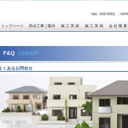
846-0062
トップページ
防水工事ご案内
施 工 実 績
施 工 実 例
会 社 概 要
F&Q
CONCEPT
よくあるお問合せ