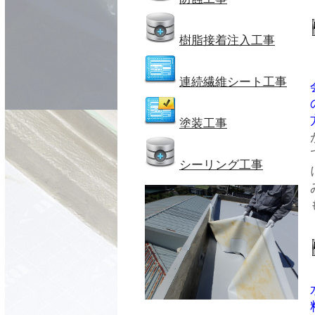
樹脂接着注入工事
連続繊維シート工事
塗装工事
シーリング工事