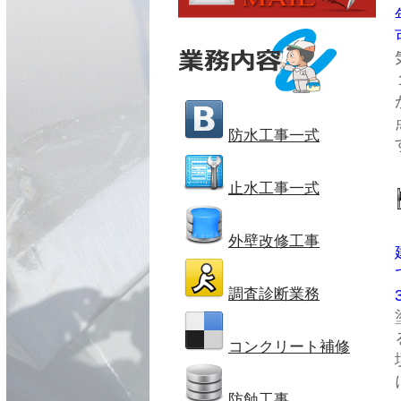
防水工事一式
止水工事一式
外壁改修工事
調査診断業務
コンクリート補修
防蝕工事