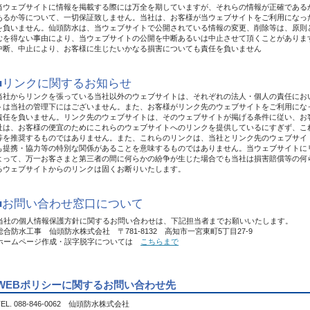
当ウェブサイトに情報を掲載する際には万全を期していますが、それらの情報が正確である
あるか等について、一切保証致しません。当社は、お客様が当ウェブサイトをご利用になっ
を負いません。仙頭防水は、当ウェブサイトで公開されている情報の変更、削除等は、原則
むを得ない事由により、当ウェブサイトの公開を中断あるいは中止させて頂くことがありま
中断、中止により、お客様に生じたいかなる損害についても責任を負いません
■リンクに関するお知らせ
当社からリンクを張っている当社以外のウェブサイトは、それぞれの法人・個人の責任にお
トは当社の管理下にはございません。また、お客様がリンク先のウェブサイトをご利用にな
責任を負いません。リンク先のウェブサイトは、そのウェブサイトが掲げる条件に従い、お
社は、お客様の便宜のためにこれらのウェブサイトへのリンクを提供しているにすぎず、こ
等を推奨するものではありません。また、これらのリンクは、当社とリンク先のウェブサイ
も提携・協力等の特別な関係があることを意味するものではありません。当ウェブサイトに
よって、万一お客さまと第三者の間に何らかの紛争が生じた場合でも当社は損害賠償等の何
るウェブサイトからのリンクは固くお断りいたします。
■お問い合わせ窓口について
当社の個人情報保護方針に関するお問い合わせは、下記担当者までお願いいたします。
総合防水工事 仙頭防水株式会社 〒781-8132 高知市一宮東町5丁目27-9
ホームページ作成・誤字脱字については
こちらまで
WEBポリシーに関するお問い合わせ先
TEL. 088-846-0062 仙頭防水株式会社