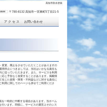
高知市防水塗装
〒780-8132 高知市一宮東町5丁目21-5
ア ク セ ス
お問い合わせ
・変更、廃止をさせていただくことがありますの
運用停止につきましては、当社はいかなる責任も
約に従っていただきます。また、サービスを利用
に応じ予告なく改変することがあります。掲載情
て生じた損害・障害・不利益などに対する責任に
ご利用に関してのページも併せてご利用くださ
載を一時的に中断する場合があります。当ホーム
を行います。同様に、サービスの運営上そのシス