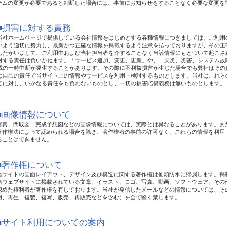
テムの変更が必要であると判断した場合には、事前にお知らせをすることなく必要な変更を
■損害に対する責務
当社ホームページで提供している会社情報をはじめとする各種情報につきましては、ご利用
いよう適切に努力し、最新かつ正確な情報を掲載するよう注意を払っておりますが、その正
したがいまして、ご利用中および当社担当者を介することなく当該情報にもとづいて起こさ
対する責任は負いかねます。「サービス追加、変更、更新」や、「天災、災害、システム故
載の一時中断が発生することがあります。その際に不利益損害が生じた場合でも弊社はその
は自己の責任で当サイト上の情報やサービスを利用・検討するものとします。当社はこれら
てに対し、いかなる責任をも負わないものとし、一切の損害賠償義務は無いものとします。
■画像情報について
写真、間取図、完成予想図などの画像情報については、実際とは異なることがあります。ま
著作権法によって認められる場合を除き、著作権者の事前の許可なく、これらの情報を利用
ることはできません。
■著作権について
当サイトの画面レイアウト、デザイン及び構造に関する著作権は仙頭防水に帰属します。掲
当ウェブサイトに掲載されている文章、イラスト、ロゴ、写真、動画、ソフトウェア、その
認めた権利者が著作権を有しております。当社が発信したメールなどの情報については、そ
用、再生、複製、複写、販売、再販売などを含む）を全て堅く禁じます。
■サイト利用についての案内