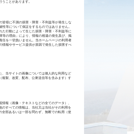
行うことがあります。
の皆様に不測の損害・障害・不利益等が発生しな
確性等について保証をするものではありません。
れた行動によって生じた損害・障害・不利益等に
障等の理由」により、情報の相違の発生及び、掲
責任を一切負いません。当ホームページの利用者
の情報やサービス提供が原因で発生した損害すべ
た、当サイトの画像については個人的な利用など
（複製、改変、配布、公衆送信等を含みます）す
載情報（画像・テキストなどの全てのデータ）、
他のすべての情報は、当社又は当社がその利用を
の全部あるいは一部を問わず、無断での転用（使