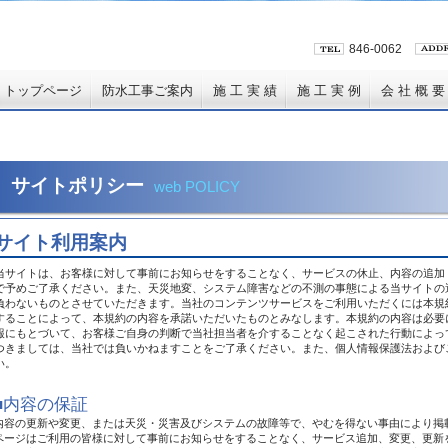
846-0062
トップページ
防水工事ご案内
施 工 実 績
施 工 実 例
会 社 概 要
サイトポリシー
web POLICY
サイト利用案内
当サイトは、お客様に対して事前にお知らせをすることなく、サービスの休止、内容の追加
で予めご了承ください。また、天災地変、システム障害などの不測の事態による当サイトの
負わないものとさせていただきます。当社のコンテンツサービスをご利用いただくには本規
することによって、本規約の内容を承諾いただいたものとみなします。本規約の内容は必要
報にもとづいて、お客様ご自身の判断で当社担当者を介することなく起こされた行動によっ
つきましては、当社では負いかねますことをご了承ください。また、個人情報保護法および
い。
■内容の保証
内容の更新や変更、または天災・災害及びシステムの故障等で、やむを得ない事由により掲
ページはご利用の皆様に対して事前にお知らせをすることなく、サービス追加、変更、更新