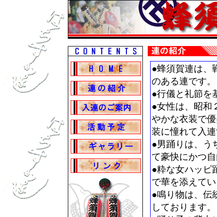
●蜂須賀連は、
のある連です。
●行儀と礼節を
●女性は、昭和
やかな衣装で優
装に憧れて入連
●男踊りは、う
て豪快にかつ自
●粋な女ハッピ
で華を添えてい
●鳴り物は、伝
しております。