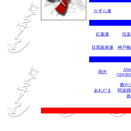
かずら連
紅葉連
伍楽
目黒銀座連
神戸楠
AW
岡忠
ODORI
癒や
あわだま
阿波踊
画