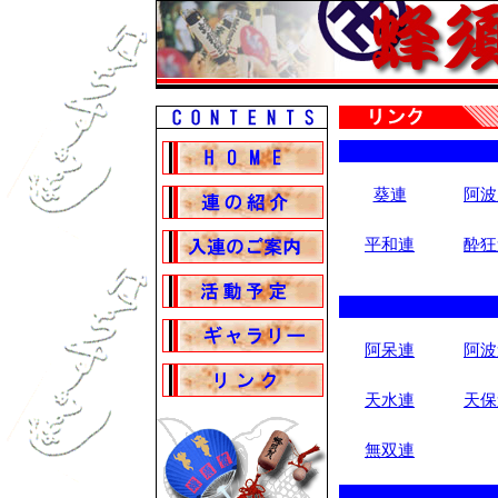
葵連
阿波
平和連
酔狂
阿呆連
阿波
天水連
天保
無双連