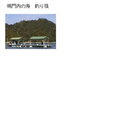
鳴門内の海 釣り筏