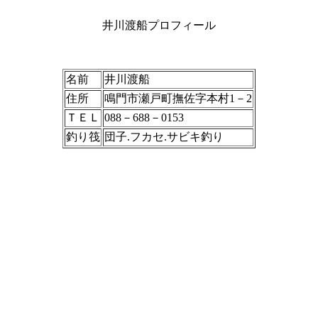
井川渡船プロフィール
名前
井川渡船
住所
鳴門市瀬戸町撫佐字本村1－2
ＴＥＬ
088－688－0153
釣り筏
団子.フカセ.サビキ釣り