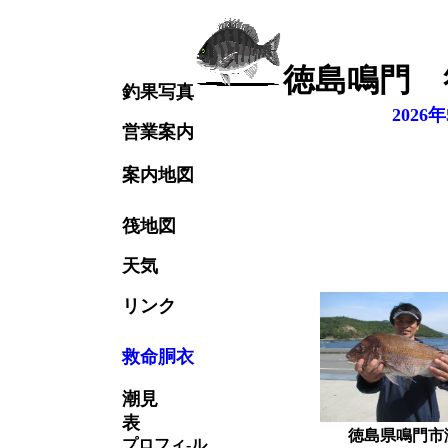
徳島鳴門 
釣果写真
2026
営業案内
案内地図
筏地図
天気
リンク
救命胴衣
潮見
表
徳島県鳴門市瀬戸町撫佐字
プロフィ-ル