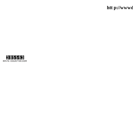
htt p://wwwd