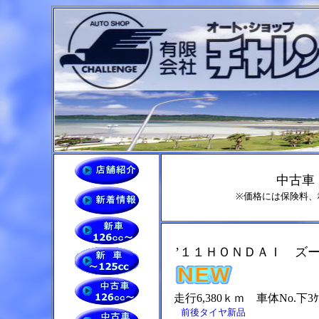
中古車
※価格には保険料、
’１１ＨＯＮＤＡＩ ズー
走行6,380ｋｍ 車体No.下3ｹ
前後タイヤ新品